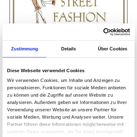
Zustimmung
Details
Über Cookies
Diese Webseite verwendet Cookies
Wir verwenden Cookies, um Inhalte und Anzeigen zu
Auf dieser Seite findest du alle Details zu den 
personalisieren, Funktionen für soziale Medien anbieten
verfügbaren Zahlungsarten sowie zum 
zu können und die Zugriffe auf unsere Website zu
Ablauf des Versands. So kannst du deine 
analysieren. Außerdem geben wir Informationen zu Ihrer
Bestellung ganz entspannt planen und 
Verwendung unserer Website an unsere Partner für
behältst jederzeit den vollen Überblick.
soziale Medien, Werbung und Analysen weiter. Unsere
Partner führen diese Informationen möglicherweise mit
weiteren Daten zusammen, die Sie ihnen bereitgestellt